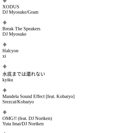
Elemental Ethnic
Yooh
WATAGASHI RUSH
takehirotei/Silis
Foolish Ambition
Toneix/Scutoid
Crafted in Ice
Ekcle
閃鋼のブリューナク
sasakure.UK/ピリオ
XODUS
DJ Myosuke/Gram