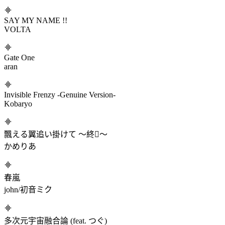
かめりあ
LΛ8YRИTH
Ardolf/Sdmne/takehirotei/Xeno/MetaHumanBoi/X2H/みぃゐる
(mii-ru)/BilliumMoto
Ever Free
Massive New Krew
Insomnia (feat. 奈良ひより)
Mameyudoufu/Lactar1uz/奈良ひより
ワールドイズマイン (かぐや&月見ヤチヨ ver.) [CPK! Remix]
ryo (supercell)/かぐや(cv.夏吉ゆうこ)/早見沙織
SAY MY NAME !!
VOLTA