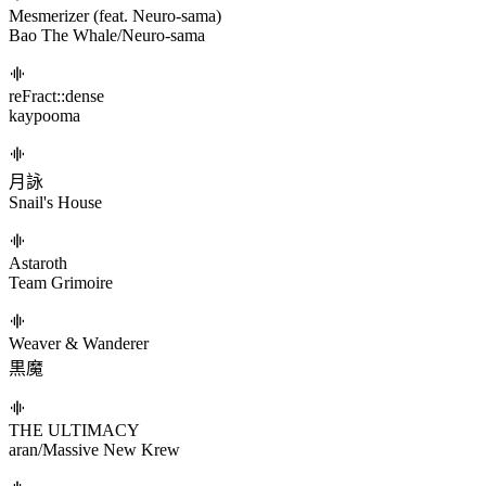
Moe Phonk
Gaiyu
əachøther
log()
Bloom in Two
tailspun
Unsinkable Memory
打打だいず
Mesmerizer (feat. Neuro-sama)
Bao The Whale/Neuro-sama