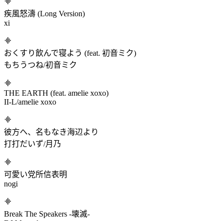
reFract::dense
kaypooma
月詠
Snail's House
Astaroth
Team Grimoire
Weaver & Wanderer
黒魔
THE ULTIMACY
aran/Massive New Krew
疾風怒濤 (Long Version)
xi