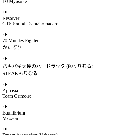
おくすり飲んで寝よう (feat. 初音ミク)
もちうつね/初音ミク
THE EARTH (feat. amelie xoxo)
II-L/amelie xoxo
彼方へ、名もなき海辺より
打打だいず/月乃
可愛い党所信表明
nogi
Break The Speakers -壊滅-
DJ Myosuke
Resolver