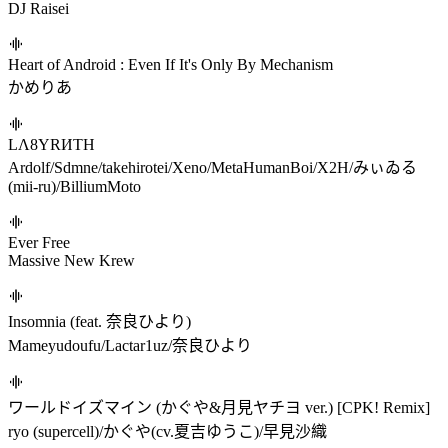
メルト (かぐや ver.) [CPK! Remix]
ryo (supercell)/かぐや(cv.夏吉ゆうこ)
Fantasia Sonata Arcadia
PYKAMIA
Daisy Crown（Remix Ver.）
鸣潮先约电台/Tuno桐音/ariiol
BATTLE NO.1
TANO*C SOUND TEAM
せかいから____がきえるとき
DJ Raisei
Heart of Android : Even If It's Only By Mechanism