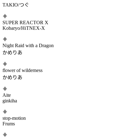
Gate One
aran
Invisible Frenzy -Genuine Version-
Kobaryo
飄える翼追い掛けて ～終𫍄～
かめりあ
春嵐
john/初音ミク
多次元宇宙融合論 (feat. つぐ)
TAKIO/つぐ