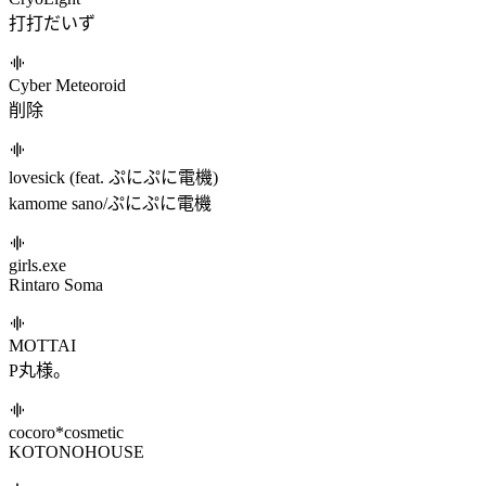
Break the Chains
Massive New Krew
月が綺麗ねと言われたい！
柿崎ユウタ
バカみたいに
柿崎ユウタ
メッちゅう殴打 (feat. 山田じぇみ子)
STEAKA/山田じぇみ子
CryoLight
打打だいず