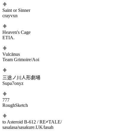
Viper
Laur
Daydream
RiraN
πevergod
nm-y
Heartless Angel
Matatabi Sound System/Kobaryo
ネビュラの方程式
sasalasa/sasakure.UK/lasah
Saint or Sinner
crayvxn