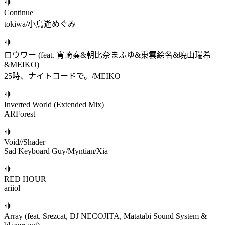
Cyber Meteoroid
削除
lovesick (feat. ぷにぷに電機)
kamome sano/ぷにぷに電機
girls.exe
Rintaro Soma
MOTTAI
P丸様。
cocoro*cosmetic
KOTONOHOUSE
Continue
tokiwa/小鳥遊めぐみ