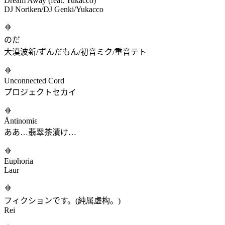
GTS Sound Team/Gomadare
70 Minutes Fighters
かたぎり
パキパキ天使のハードラック (feat. りむる)
STEAKA/りむる
Aphasia
Team Grimoire
Equilibrium
Maozon
Dream Away (feat. Yukacco)
DJ Noriken/DJ Genki/Yukacco