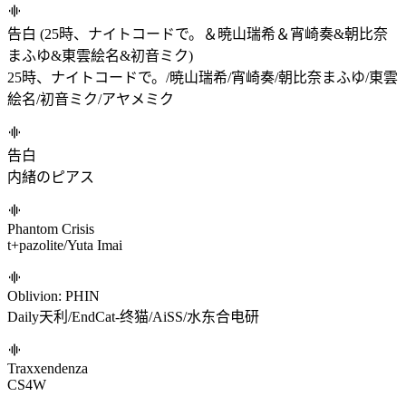
Möbius
USAO/かめりあ
Cryogenic (feat. Petra Gurin)
かめりあ/Petra Gurin
to Asteroid B-612 (feat. lasah)
sasakure.UK/lasah
KEY
Mylta
Loveless Dress
かねこちはる
告白 (25時、ナイトコードで。＆暁山瑞希＆宵崎奏&朝比奈
まふゆ&東雲絵名&初音ミク)