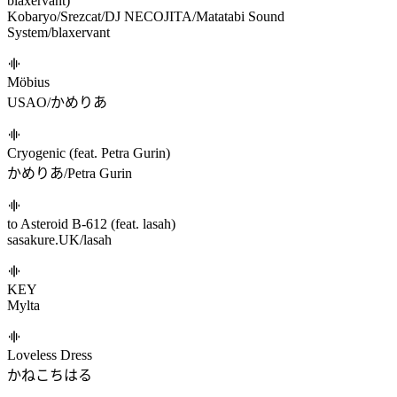
ロウワー (feat. 宵崎奏&朝比奈まふゆ&東雲絵名&暁山瑞希
&MEIKO)
25時、ナイトコードで。/MEIKO
Inverted World (Extended Mix)
ARForest
Void//Shader
Sad Keyboard Guy/Myntian/Xia
RED HOUR
ariiol
Array (feat. Srezcat, DJ NECOJITA, Matatabi Sound System &
blaxervant)
Kobaryo/Srezcat/DJ NECOJITA/Matatabi Sound
System/blaxervant