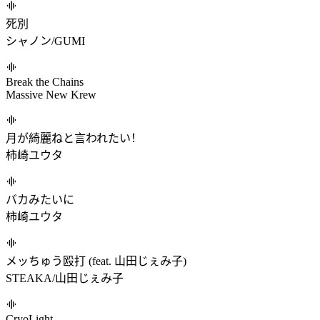
Mint Comet
beignet
インパアフェクシオン・ホワイトガアル (feat. 月乃)
ツミキ/月乃
D3LTA QOMPLEX
Getty/Srav3R/DJ Noriken
Capriccio In B Minor, Op. 76 No.2
Kun Woo Paik
eden
Gram
死別
シャノン/GUMI