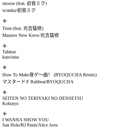
SUPER REACTOR X
Kobaryo/HiTNEX-X
Night Raid with a Dragon
かめりあ
flower of wilderness
かめりあ
Aite
ginkiha
stop-motion
Frums
snooze (feat. 初音ミク)
wotaku/初音ミク