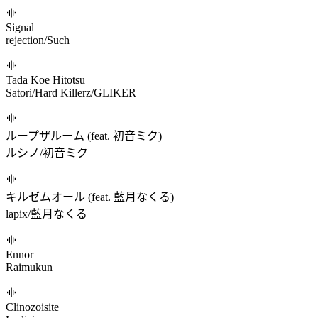
Trust (feat. 光吉猛修)
Massive New Krew/光吉猛修
Tablear
kuro/niui
How To Make音ゲ～曲！ (RYOQUCHA Remix)
マスタード/F Rabbeat/RYOQUCHA
SEITEN NO TERIYAKI NO DENSETSU
Kobaryo
I WANNA SHOW YOU
San Holo/RJ Pasin/Alice Aera
Signal
rejection/Such