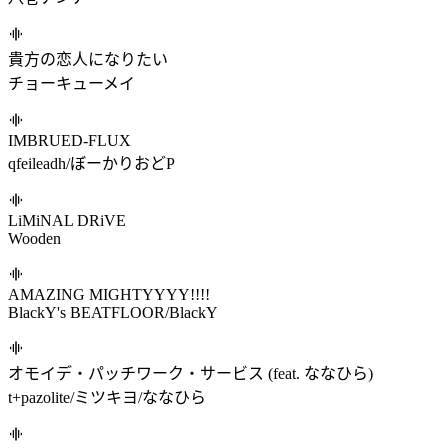
:3c
Kyotsugyon
Flames of Fate
DJ Noriken
Seagull (Stereo version)
かめりあ
The King's Return
Zekk
Resolution
八巻アンナ
貴方の恋人になりたい