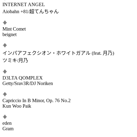
Thinkin' About U
EmoCosine
NEONAPSE
Steve Alexe
SUPERNOVA ~Life Cycle of a Star~ True Form
Kyotsugyon
Selenadia
Kankitsu
ホシシズク
森羅万象
INTERNET ANGEL
Aiobahn +81/超てんちゃん