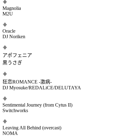
のだ
大漠波新/ずんだもん/初音ミク/重音テト
Unconnected Cord
プロジェクトセカイ
Åntinomiε
ああ…翡翠茶漬け…
Euphoria
Laur
フィクションです。(純属虚构。)
Rei
Magnolia
M2U