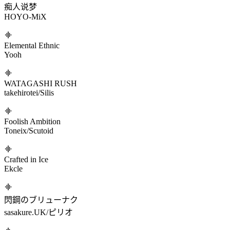
Halv
sense of wonder
Yu_Asahina/orangentle
Dreams of Yesterday
月代彩
magical, very magical world
かめりあ
Beyond the Edge (feat. 花隈千冬)
Xyris/花隈千冬
痴人说梦
HOYO-MiX