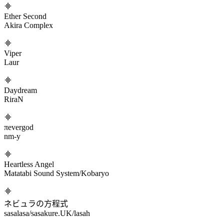
25時、ナイトコードで。/暁山瑞希/宵崎奏/朝比奈まふゆ/東雲
絵名/初音ミク/アヤメミク
告白
内緒のピアス
Phantom Crisis
t+pazolite/Yuta Imai
Oblivion: PHIN
Daily天利/EndCat-终猫/AiSS/水东合电研
Traxxendenza
CS4W
Ether Second
Akira Complex