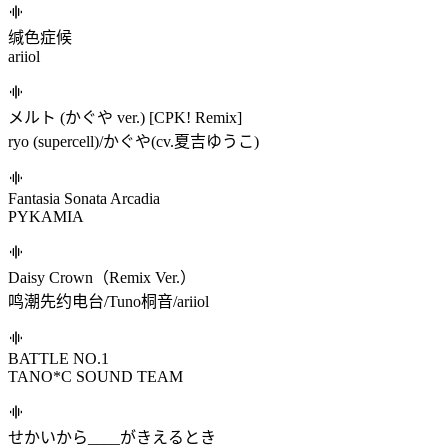
SEV-26
Laur
Blossom
Synthion
Sound of Nature
初云CLoudie
Fantasia Sonata Botanical Garden
PYKAMIA
Mechanical Rhapsody
モリモリあつし
缄色症候
ariiol