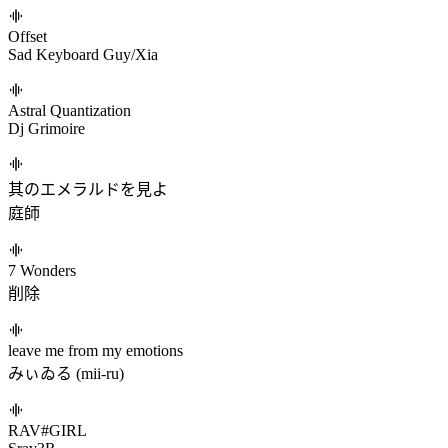
Heaven's Cage
ETIA.
Vulcānus
Team Grimoire/Aoi
三途ノ川人形劇場
Supa7onyz
777
RoughSketch
to Asteroid B-612 / RE≠TALE/
sasalasa/sasakure.UK/lasah
Offset
Sad Keyboard Guy/Xia