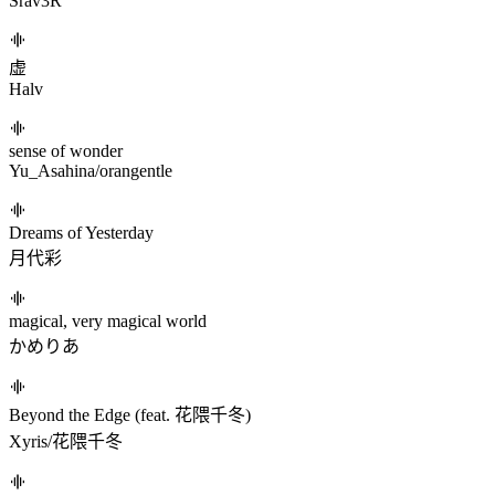
Astral Quantization
Dj Grimoire
其のエメラルドを見よ
庭師
7 Wonders
削除
leave me from my emotions
みぃゐる (mii-ru)
RAV#GIRL
Srav3R
虚