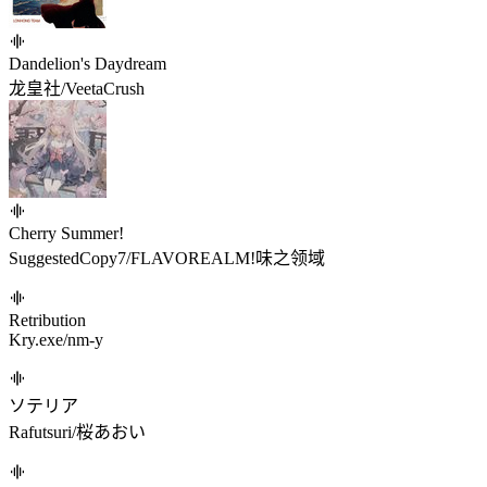
Dandelion's Daydream
龙皇社/VeetaCrush
Cherry Summer!
SuggestedCopy7/FLAVOREALM!味之领域
Retribution
Kry.exe/nm-y