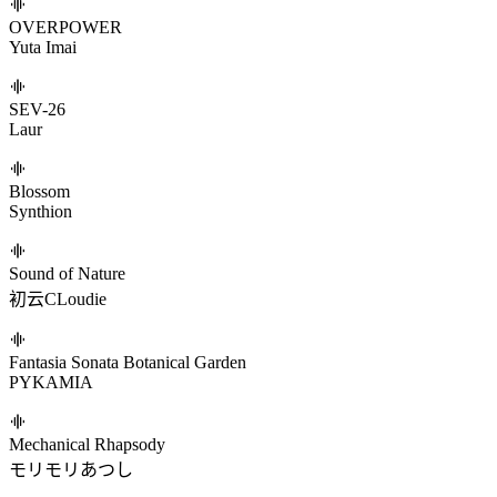
Break The Speakers
DJ Myosuke
Halcyon
xi
水底までは還れない
kyiku
Mandela Sound Effect [feat. Kobaryo]
Srezcat/Kobaryo
OMG!! (feat. DJ Noriken)
Yuta Imai/DJ Noriken
OVERPOWER
Yuta Imai