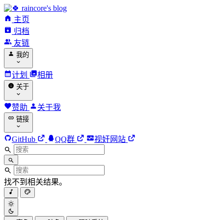
raincore's blog
主页
归档
友链
我的
计划
相册
关于
赞助
关于我
链接
GitHub
QQ群
视奸网站
找不到相关结果。