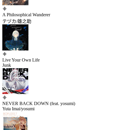
A Philosophical Wanderer
テヅカ/雄之助
Live Your Own Life
Junk
NEVER BACK DOWN (feat. yosumi)
Yuta Imai/yosumi