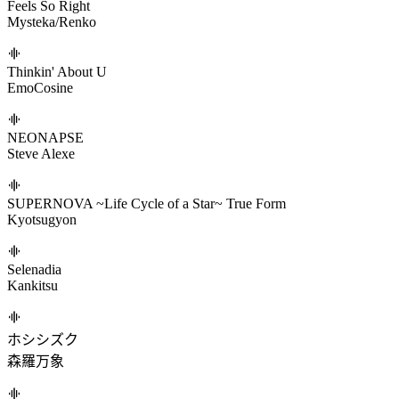
チョーキューメイ
IMBRUED-FLUX
qfeileadh/ぼーかりおどP
LiMiNAL DRiVE
Wooden
AMAZING MIGHTYYYY!!!!
BlackY's BEATFLOOR/BlackY
オモイデ・パッチワーク・サービス (feat. ななひら)
t+pazolite/ミツキヨ/ななひら
Feels So Right
Mysteka/Renko