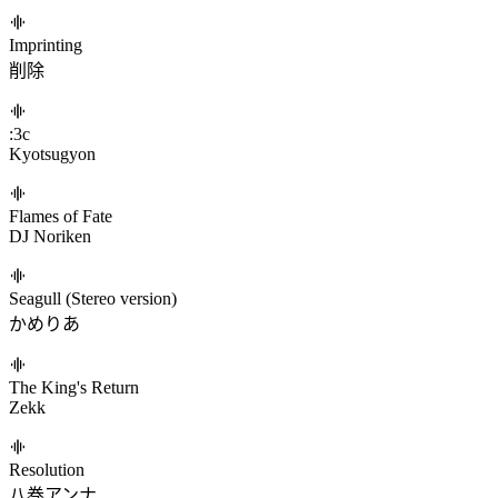
Oracle
DJ Noriken
アポフェニア
黒うさぎ
狂恋ROMANCE -激病-
DJ Myosuke/REDALiCE/DELUTAYA
Sentimental Journey (from Cytus II)
Switchworks
Leaving All Behind (overcast)
NOMA
Imprinting
削除