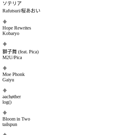
ソテリア
Rafutsuri/桜あおい
Hope Rewrites
Kobaryo
獅子舞 (feat. Pica)
M2U/Pica
Moe Phonk
Gaiyu
əachøther
log()
Bloom in Two
tailspun