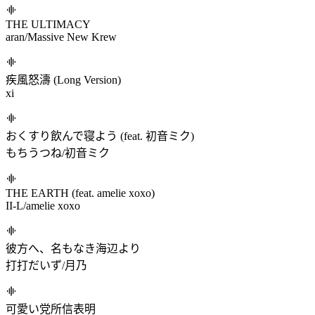
THE ULTIMACY
aran/Massive New Krew
疾風怒濤 (Long Version)
xi
おくすり飲んで寝よう (feat. 初音ミク)
もちうつね/初音ミク
THE EARTH (feat. amelie xoxo)
II-L/amelie xoxo
彼方へ、名もなき海辺より
打打だいず/月乃
可愛い党所信表明