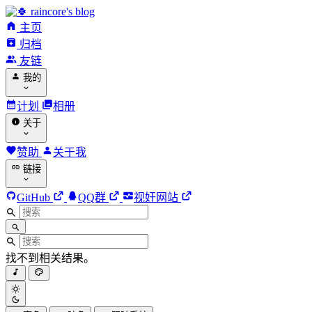
raincore's blog
主页
归档
友链
我的
计划
相册
关于
赞助
关于我
链接
GitHub
QQ群
视奸网站
找不到相关结果。