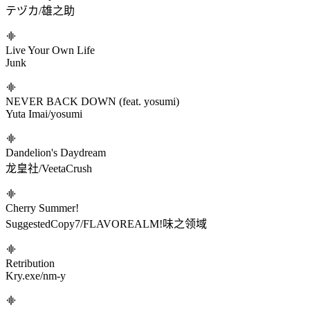
テヅカ/雄之助
Live Your Own Life
Junk
NEVER BACK DOWN (feat. yosumi)
Yuta Imai/yosumi
Dandelion's Daydream
龙皇社/VeetaCrush
Cherry Summer!
SuggestedCopy7/FLAVOREALM!味之领域
Retribution
Kry.exe/nm-y