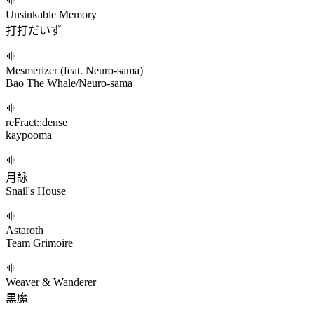
Unsinkable Memory
打打だいず
Mesmerizer (feat. Neuro-sama)
Bao The Whale/Neuro-sama
reFract::dense
kaypooma
月詠
Snail's House
Astaroth
Team Grimoire
Weaver & Wanderer
黒魔